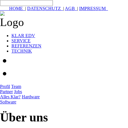
HOME
|
DATENSCHUTZ
|
AGB
|
IMPRESSUM
KLAR EDV
SERVICE
REFERENZEN
TECHNIK
Profil
Team
Partner
Jobs
Alles Klar?
Hardware
Software
Über uns