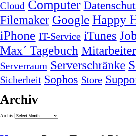
Computer
Datenschut
Cloud
Happy H
Google
Filemaker
iPhone
Jo
iTunes
IT-Service
Max´ Tagebuch
Mitarbeiter
S
Serverschränke
Serverraum
Sophos
Suppo
Sicherheit
Store
Archiv
Archiv